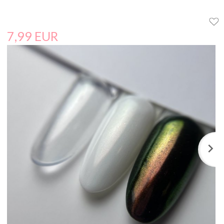
7,
99
EUR