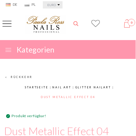
currency_h
DE
PL
EURO
0
Kategorien
RÜCKKEHR
STARTSEITE
NAIL ART
GLITTER NAILART
DUST METALLIC EFFECT 04
Produkt verfügbar!
Dust Metallic Effect 04