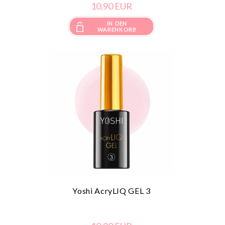
10,
90
EUR
IN DEN
WARENKORB
Yoshi AcryLIQ GEL 3