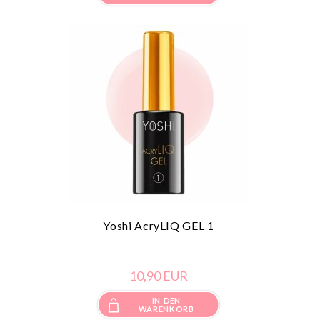
Yoshi AcryLIQ GEL 1
10,
90
EUR
IN DEN
WARENKORB