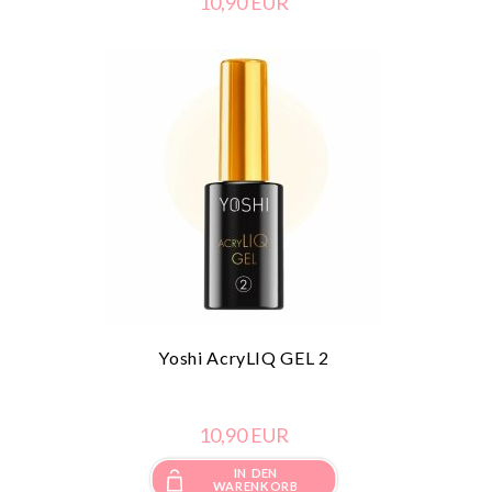
10,
90
EUR
Yoshi AcryLIQ GEL 2
10,
90
EUR
IN DEN
WARENKORB