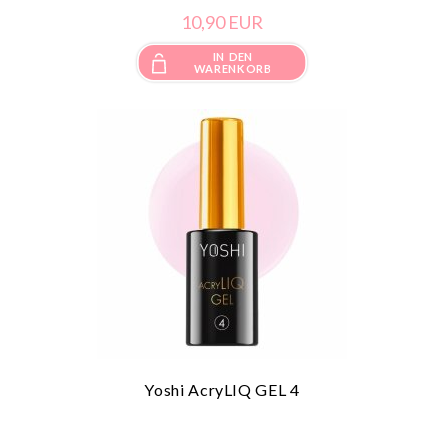
10,
90
EUR
IN DEN
WARENKORB
Yoshi AcryLIQ GEL 4