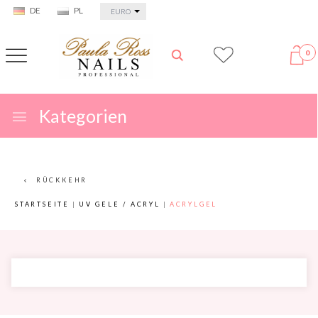
currency_h
DE
PL
EURO
0
Kategorien
RÜCKKEHR
STARTSEITE
UV GELE / ACRYL
ACRYLGEL