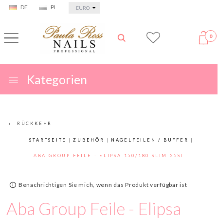
currency_h
DE
PL
EURO
0
Kategorien
RÜCKKEHR
STARTSEITE
ZUBEHÖR
NAGELFEILEN / BUFFER
ABA GROUP FEILE - ELIPSA 150/180 SLIM 25ST
Benachrichtigen Sie mich, wenn das Produkt verfügbar ist
Aba Group Feile - Elipsa