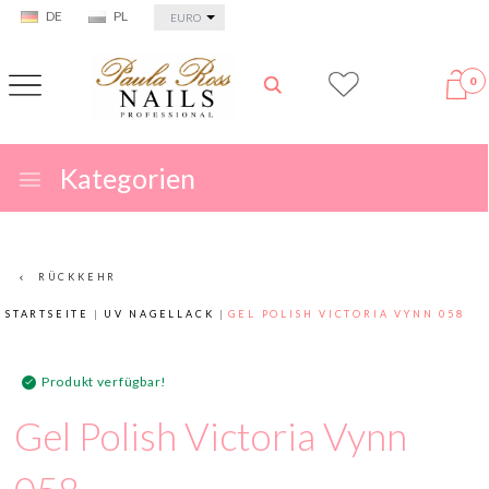
currency_h
DE
PL
EURO
0
Kategorien
RÜCKKEHR
STARTSEITE
UV NAGELLACK
GEL POLISH VICTORIA VYNN 058
Produkt verfügbar!
Gel Polish Victoria Vynn