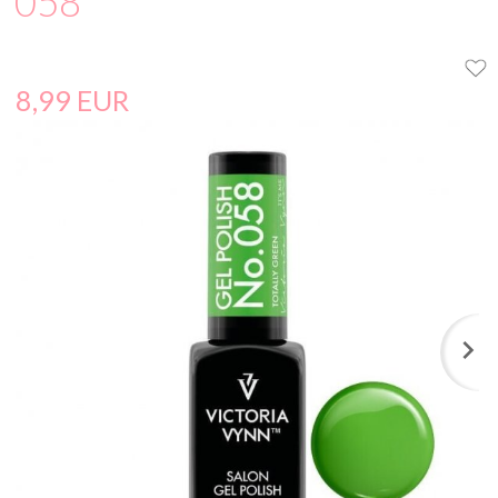
058
8,
99
EUR