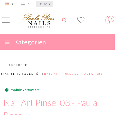
currency_h
DE
PL
EURO
0
Kategorien
RÜCKKEHR
STARTSEITE
ZUBEHÖR
NAIL ART PINSEL 03 - PAULA ROSS
Produkt verfügbar!
Nail Art Pinsel 03 - Paula