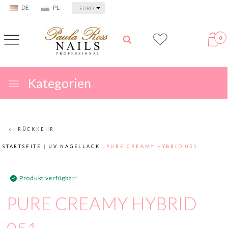
currency_h
DE
PL
EURO
0
Kategorien
RÜCKKEHR
STARTSEITE
UV NAGELLACK
PURE CREAMY HYBRID 051
Produkt verfügbar!
PURE CREAMY HYBRID