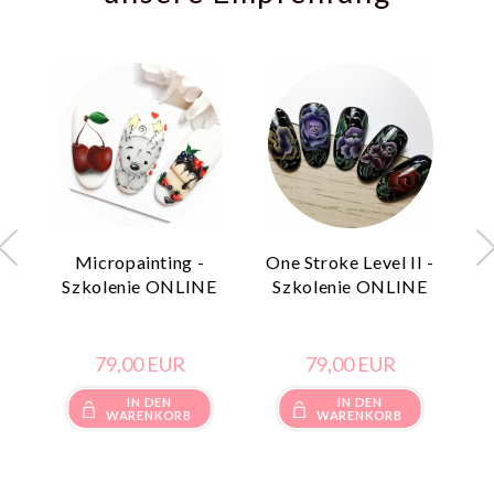
Micropainting -
One Stroke Level II -
Szkolenie ONLINE
Szkolenie ONLINE
S
79,
00
EUR
79,
00
EUR
IN DEN
IN DEN
WARENKORB
WARENKORB