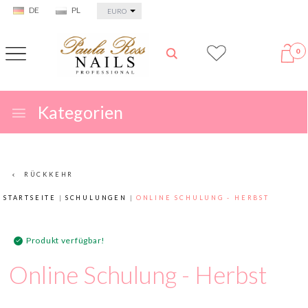
currency_h
DE
PL
EURO
0
Kategorien
RÜCKKEHR
STARTSEITE
SCHULUNGEN
ONLINE SCHULUNG - HERBST
Produkt verfügbar!
Online Schulung - Herbst