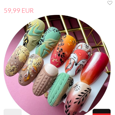
59,
99
EUR